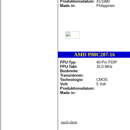
Produktionsdatum:
41/1990
Made in:
Philippinen
AMD P80C287-16
FPU-Typ:
40-Pin PDIP
FPU-Takt:
16,0 MHz
Busbreite:
Transistoren:
Technologie:
CMOS
Volt:
5 Volt
Produktionsdatum:
Made in:
nach oben