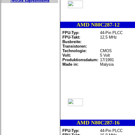
AMD N80C287-12
FPU-Typ:
44-Pin PLCC
FPU-Takt:
12,5 MHz
Busbreite:
Transistoren:
Technologie:
CMOS
Volt:
5 Volt
Produktionsdatum:
17/1991
Made in:
Malysia
AMD N80C287-16
FPU-Typ:
44-Pin PLCC